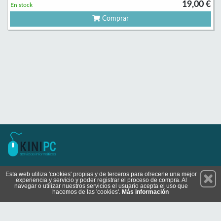
19,00 €
En stock
Comprar
Permanece atento a nuestras novedades y promociones
Esta web utiliza 'cookies' propias y de terceros para ofrecerle una mejor
experiencia y servicio y poder registrar el proceso de compra. Al
Suscríbete
navegar o utilizar nuestros servicios el usuario acepta el uso que
hacemos de las 'cookies'.
Más información