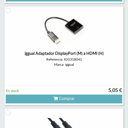
iggual Adaptador DisplayPort (M) a HDMI (H)
Referencia: IGG318041
Marca: iggual
5,05 €
En stock
Comprar