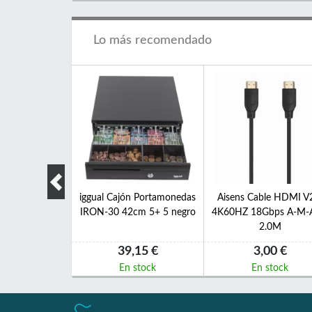
Lo más recomendado
able USB 2.0 3A
iggual Cajón Portamonedas
Aisens Cable HDMI V
C-M-A-M 2 M
IRON-30 42cm 5+ 5 negro
4K60HZ 18Gbps A-M-
2.0M
05 €
39,15 €
3,00 €
 stock
En stock
En stock