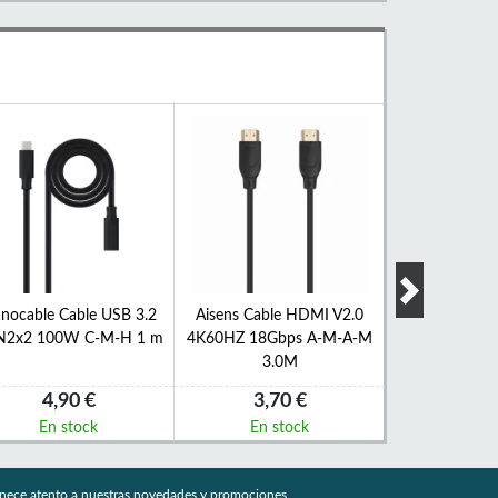
nocable Cable USB 3.2
Aisens Cable HDMI V2.0
Aisens Conve
N2x2 100W C-M-H 1 m
4K60HZ 18Gbps A-M-A-M
HDMI A-M DP 
3.0M
4,90 €
3,70 €
19,7
En stock
En stock
En s
nece atento a nuestras novedades y promociones