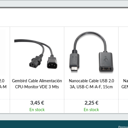
2.0
Gembird Cable Alimentación
Nanocable Cable USB 2.0
Na
A-M
CPU-Monitor VDE 3 Mts
3A, USB-C-M-A-F, 15cm
GE
3,45 €
2,25 €
En stock
En stock
Perma