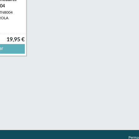
04
NTN8004
ROLA
19,95 €
ar
Perma