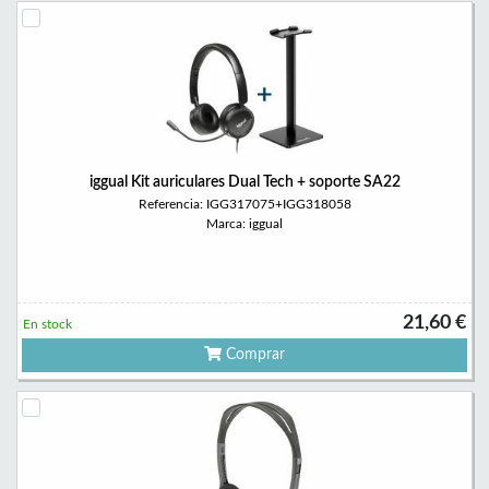
iggual Kit auriculares Dual Tech + soporte SA22
Referencia: IGG317075+IGG318058
Marca: iggual
21,60 €
En stock
Comprar