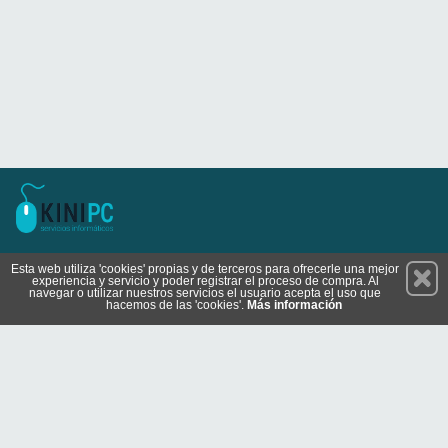
Permanece atento a nuestras novedades y promociones
Esta web utiliza 'cookies' propias y de terceros para ofrecerle una mejor
experiencia y servicio y poder registrar el proceso de compra. Al
Suscríbete
navegar o utilizar nuestros servicios el usuario acepta el uso que
hacemos de las 'cookies'.
Más información
Conócenos
Privacidad
Cómo llegar
Condiciones de Uso
Cookies