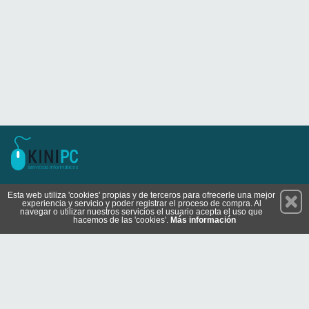
Permanece atento a nuestras novedades y promociones
Esta web utiliza 'cookies' propias y de terceros para ofrecerle una mejor
experiencia y servicio y poder registrar el proceso de compra. Al
Suscríbete
navegar o utilizar nuestros servicios el usuario acepta el uso que
hacemos de las 'cookies'.
Más información
Conócenos
Privacidad
Cómo llegar
Condiciones de Uso