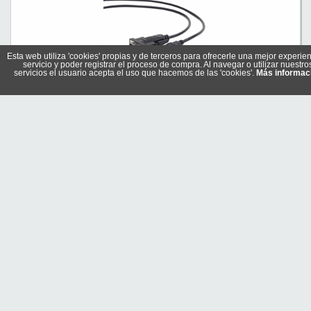
Esta web utiliza 'cookies' propias y de terceros para ofrecerle una mejor experien
servicio y poder registrar el proceso de compra. Al navegar o utilizar nuestro
servicios el usuario acepta el uso que hacemos de las 'cookies'.
Más informac
Gembird Adaptador USB a Serie DB9M 1.5 m
Referencia: UAS-DB9M-02
Marca: GEMBIRD
6,70 €
Sin stock
Comprar