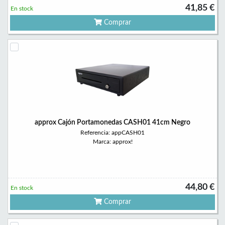
41,85 €
En stock
Comprar
approx Cajón Portamonedas CASH01 41cm Negro
Referencia: appCASH01
Marca: approx!
44,80 €
En stock
Comprar