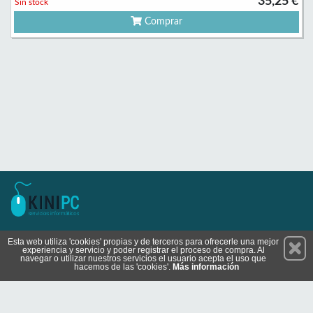
35,25 €
Sin stock
Comprar
Permanece atento a nuestras novedades y promociones
Esta web utiliza 'cookies' propias y de terceros para ofrecerle una mejor
experiencia y servicio y poder registrar el proceso de compra. Al
Suscríbete
navegar o utilizar nuestros servicios el usuario acepta el uso que
hacemos de las 'cookies'.
Más información
Conócenos