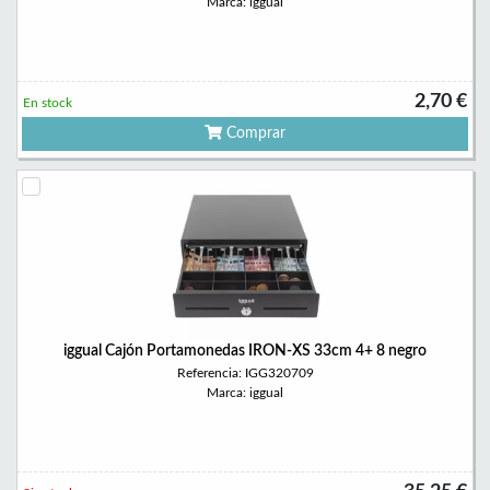
Marca: iggual
2,70 €
En stock
Comprar
iggual Cajón Portamonedas IRON-XS 33cm 4+ 8 negro
Referencia: IGG320709
Marca: iggual